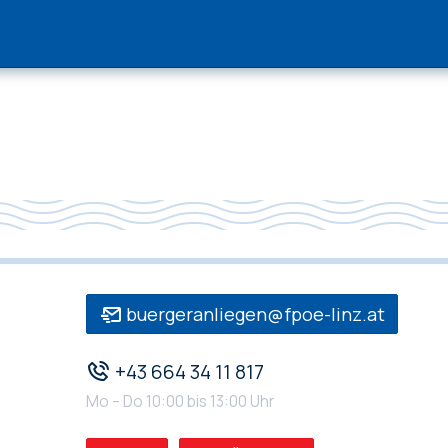
buergeranliegen@fpoe-linz.at
+43 664 34 11 817
Mo – Do 10:00 bis 13:00 Uhr