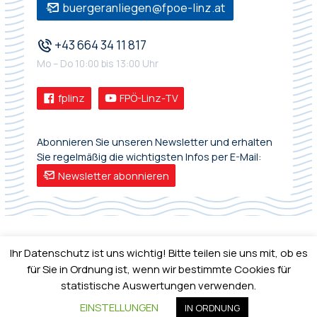
buergeranliegen@fpoe-linz.at
+43 664 34 11 817
Mo – Do 10:00 bis 13:00 Uhr
fplinz
FPÖ-Linz-TV
Abonnieren Sie unseren Newsletter und erhalten
Sie regelmäßig die wichtigsten Infos per E-Mail:
Newsletter abonnieren
Ihr Datenschutz ist uns wichtig! Bitte teilen sie uns mit, ob es
für Sie in Ordnung ist, wenn wir bestimmte Cookies für
statistische Auswertungen verwenden.
IMPRESSUM
•
DATENSCHUTZ
EINSTELLUNGEN
IN ORDNUNG