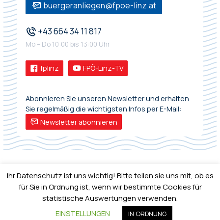
buergeranliegen@fpoe-linz.at
+43 664 34 11 817
Mo – Do 10:00 bis 13:00 Uhr
fplinz
FPÖ-Linz-TV
Abonnieren Sie unseren Newsletter und erhalten
Sie regelmäßig die wichtigsten Infos per E-Mail:
Newsletter abonnieren
Ihr Datenschutz ist uns wichtig! Bitte teilen sie uns mit, ob es
für Sie in Ordnung ist, wenn wir bestimmte Cookies für
statistische Auswertungen verwenden.
IMPRESSUM
•
DATENSCHUTZ
EINSTELLUNGEN
IN ORDNUNG