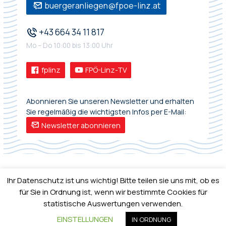
buergeranliegen@fpoe-linz.at
+43 664 34 11 817
Mo – Do 10:00 bis 13:00 Uhr
fplinz
FPÖ-Linz-TV
Abonnieren Sie unseren Newsletter und erhalten
Sie regelmäßig die wichtigsten Infos per E-Mail:
Newsletter abonnieren
Ihr Datenschutz ist uns wichtig! Bitte teilen sie uns mit, ob es
für Sie in Ordnung ist, wenn wir bestimmte Cookies für
statistische Auswertungen verwenden.
IMPRESSUM
•
DATENSCHUTZ
EINSTELLUNGEN
IN ORDNUNG